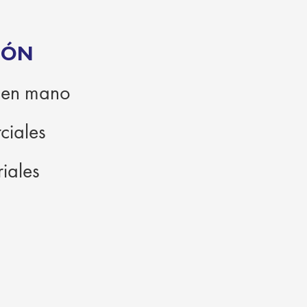
IÓN
e en mano
ciales
riales