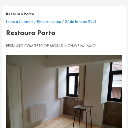
Skip
Navegação
to
de
Restauro Porto
content
artigos
Leave a Comment
/ By
construrecup
/
27 de Julho de 2021
Restauro Porto
RESTAURO COMPLETO DE MORADIA CHAVE NA MÃO