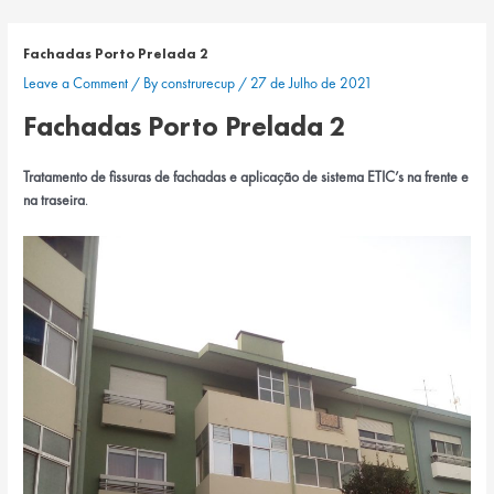
Skip
Navegação
to
de
Fachadas Porto Prelada 2
content
artigos
Leave a Comment
/ By
construrecup
/
27 de Julho de 2021
Fachadas Porto Prelada 2
Tratamento de fissuras de fachadas e aplicação de sistema ETIC’s na frente e
na traseira
.