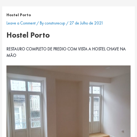
Skip
Navegação
to
de
Hostel Porto
content
artigos
Leave a Comment
/ By
construrecup
/
27 de Julho de 2021
Hostel Porto
RESTAURO COMPLETO DE PREDIO COM VISTA A HOSTEL CHAVE NA
MÃO