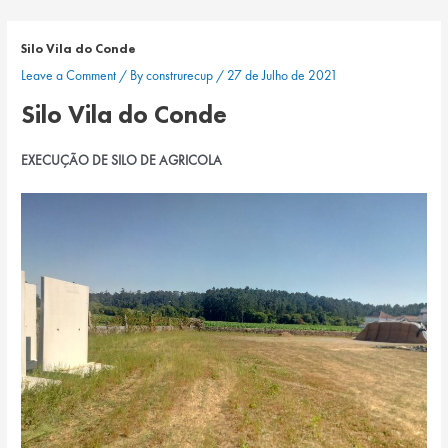
Skip
Navegação
to
de
Silo Vila do Conde
content
artigos
Leave a Comment
/ By
construrecup
/
27 de Julho de 2021
Silo Vila do Conde
EXECUÇÃO DE SILO DE AGRICOLA